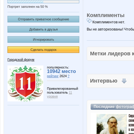
Портрет заполнен на 50 %
Комплименты
Отправить приватное сообщение
Комплиментов нет.
Вы не авторизованы! Чтоб
Добавить в друзья
Игнорировать
Сделать подарок
Метки лидеров
Городской форум
популярность:
10942 место
рейтинг
2624
?
Интервью
Привилегированный
пользователь
11
уровня
Последние
фотогра