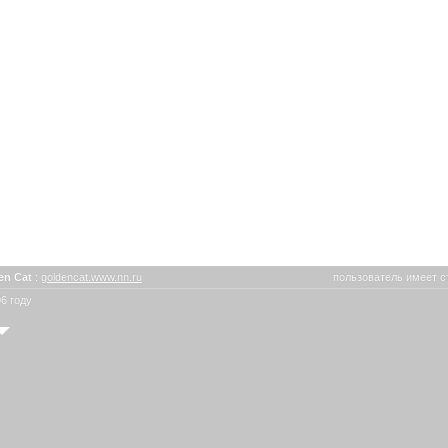
en Cat
:
goldencat.www.nn.ru
пользователь имеет с
6 году