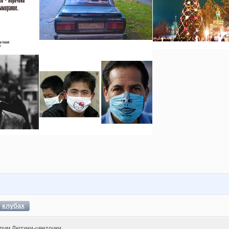
в
клубах
рум Лютики-цветочки