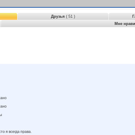
Друзья
( 51 )
Г
Мне нрав
зано
зано
ны
то я всегда права.