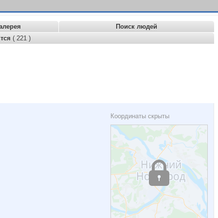
алерея
Поиск людей
ится
( 221 )
Координаты скрыты