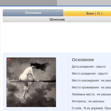
Основное
Блог
( 41 )
Шпионаж
Основное
Дата рождения : скрыто
Место рождения : скрыто
Место нахождения : не ука
Место проживания : не ука
Любимые места : не указа
Интересы : не указаны
О себе : Я не упрямая. Прос